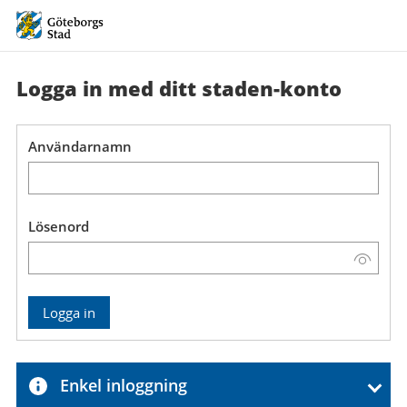
Logga in med ditt
staden-konto
Användarnamn
Lösenord
Visa
lösenord
Enkel inloggning