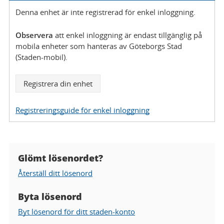
Denna enhet är inte registrerad för enkel inloggning.
Observera
att enkel inloggning är endast tillgänglig på
mobila enheter som hanteras av Göteborgs Stad
(Staden-mobil).
Registrera din enhet
för
enkel
inloggning
Registreringsguide för enkel inloggning
Glömt lösenordet?
Hjälp
Återställ ditt lösenord
gällande
lösenord
Byta lösenord
Byt lösenord för ditt staden-konto