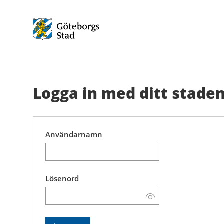
Logga in med ditt
staden
Användarnamn
Lösenord
Visa
lösenord