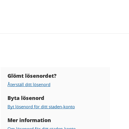
Glömt lösenordet?
Hjälp
Återställ ditt lösenord
gällande
lösenord
Byta lösenord
Byt lösenord för ditt staden-konto
Mer information
Om lösenord för ditt staden-konto