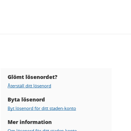
Glömt lösenordet?
Hjälp
Återställ ditt lösenord
gällande
lösenord
Byta lösenord
Byt lösenord för ditt staden-konto
Mer information
Om lösenord för ditt staden-konto