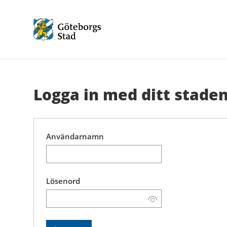
Logga in med ditt
staden
Användarnamn
Lösenord
Visa
lösenord